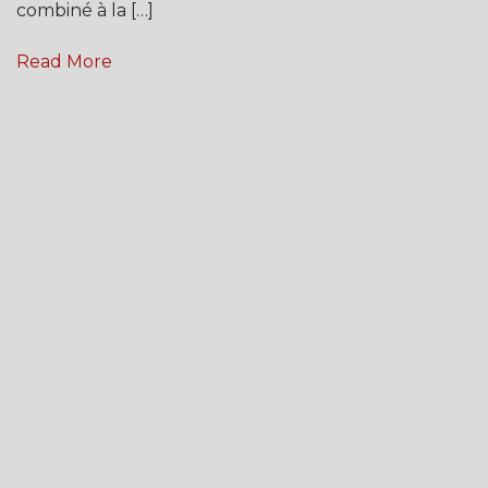
combiné à la […]
Read More
admin3924
20 janvier 2026
KARINE DAVIET
KARINE DAVIET « Lilou et la viole magique » JEUNE