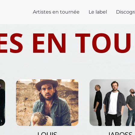
Artistes en tournée
Le label
Discogr
ES EN TO
LOUIS
IAROSS