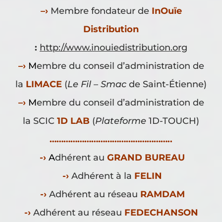
–
›
Membre fondateur de
InOuïe
Distribution
:
http://www.inouiedistribution.org
–
›
M
embre du conseil d’administration de
la
LIMACE
(
Le Fil
–
Smac
de Saint-Étienne)
–
›
M
embre du conseil d’administration de
la SCIC
1D LAB
(
Plateforme
1D-TOUCH)
……………………………………………..
-›
A
dhérent au
GRAND BUREAU
-›
Adhérent à la
FELIN
-›
Adhérent au réseau
RAMDAM
-›
Adhérent au réseau
FEDECHANSON