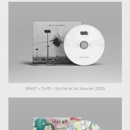
BNXT « Drift » Sortie le 24 Janvier 2020