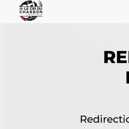
RE
Redirecti