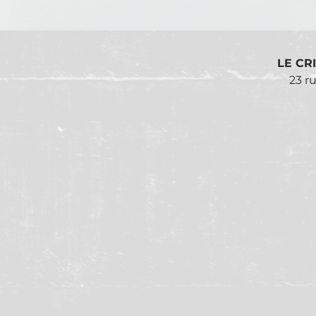
LE CR
23 r